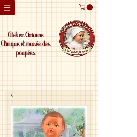
Atelier Arianne
Clinique et musée des
poupées