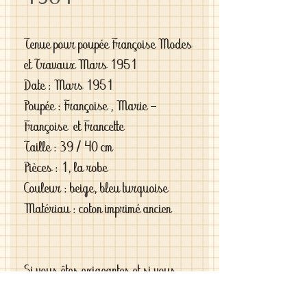
Tenue pour poupée Françoise Modes
et Travaux Mars 1951
Date : Mars 1951
Poupée : Françoise , Marie -
Françoise et Francette
Taille : 39 / 40 cm
Pièces : 1, la robe
Couleur : beige, bleu turquoise
Matériau : coton imprimé ancien
Si vous êtes exigeantes et si vous
cherchez des vêtements de haute