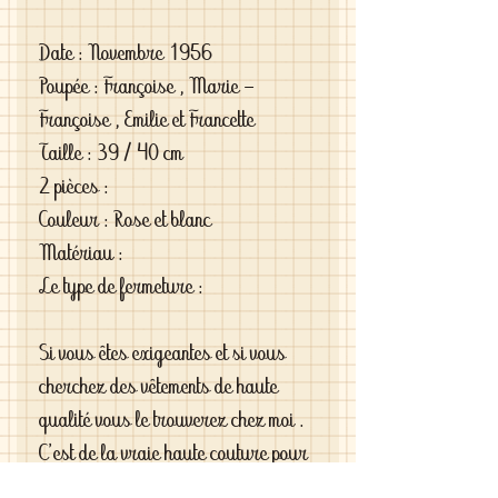
Date : Novembre 1956
Poupée : Françoise , Marie - 
Françoise , Emilie et Francette
Taille : 39 / 40 cm
2 pièces : 
Couleur : Rose et blanc
Matériau : 
Le type de fermeture : 
Si vous êtes exigeantes et si vous 
cherchez des vêtements de haute 
qualité vous le trouverez chez moi . 
C'est de la vraie haute couture pour 
gâter votre poupée .