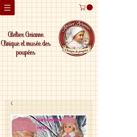
Atelier Arianne
Clinique et musée des
poupées