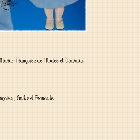
 Marie-Françoise de Modes et Travaux 
çoise , Emilie et Francette