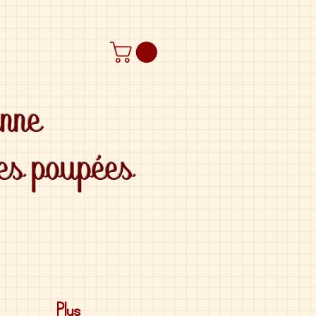
anne
des poupées
Plus