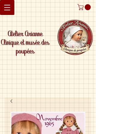
Atelier Arianne
Clinique et musée des
poupées