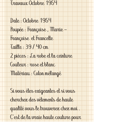
Travaux Octobre 1954
Date : Octobre 1954
Poupée : Françoise , Marie -
Françoise et Francette
Taille : 39 / 40 cm
2 pièces : La robe et la ceinture
Couleur : rose et blanc
Matériau : Coton mélangé
Si vous êtes exigeantes et si vous
cherchez des vêtements de haute
qualité vous le trouverez chez moi .
C'est de la vraie haute couture pour
gâter votre poupée .