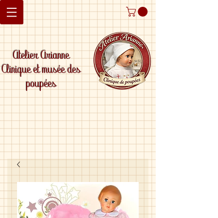
Atelier Arianne
Clinique et musée des
poupées