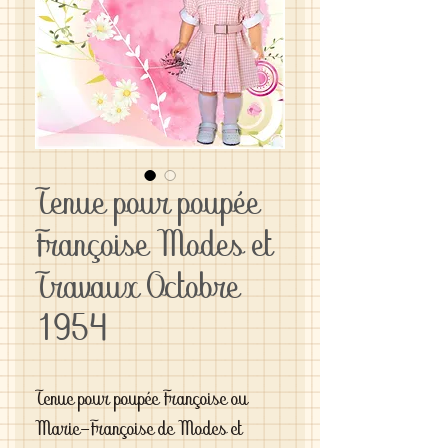
Tenue pour poupée
Françoise Modes et
Travaux Octobre
1954
Tenue pour poupée Françoise ou
Marie-Françoise de Modes et