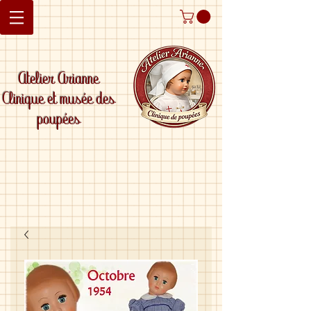
Atelier Arianne
Clinique et musée des
poupées