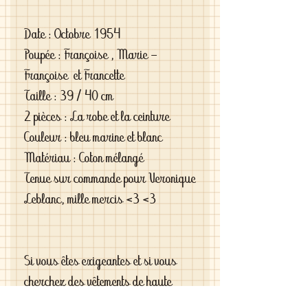
Date : Octobre 1954
Poupée : Françoise , Marie -
Françoise et Francette
Taille : 39 / 40 cm
2 pièces : La robe et la ceinture
Couleur : bleu marine et blanc
Matériau : Coton mélangé
Tenue sur commande pour Veronique
Leblanc, mille mercis <3 <3
Si vous êtes exigeantes et si vous
cherchez des vêtements de haute
qualité vous le trouverez chez moi .