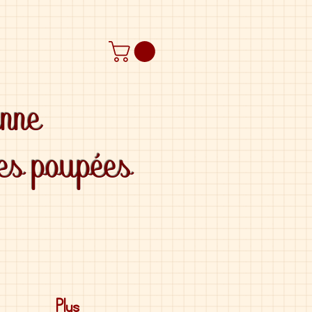
anne
des poupées
Plus