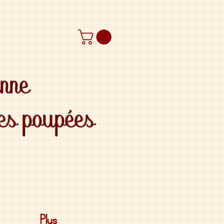
anne
des poupées
Plus