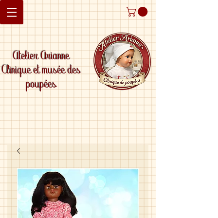
Atelier Arianne
Clinique et musée des
poupées