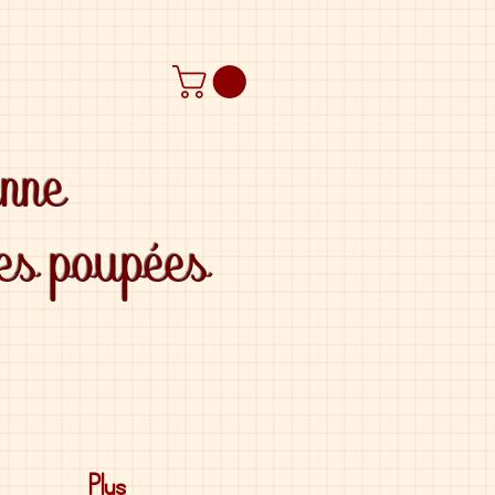
anne
des poupées
Plus