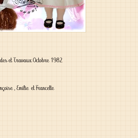
odes et Travaux Octobre 1982
çoise , Emilie et Francette