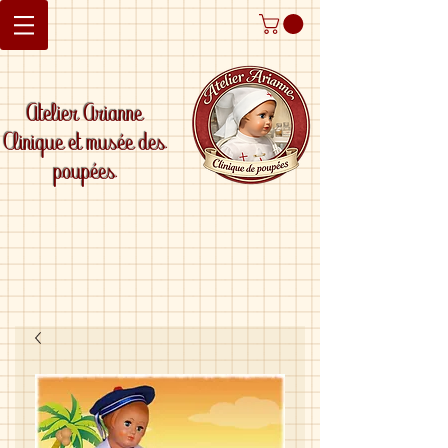
Atelier Arianne
Clinique et musée des
poupées