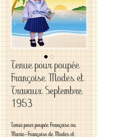
Tenue pour poupée
Françoise Modes et
Travaux Septembre
1953
Tenue pour poupée Françoise ou
Marie-Françoise de Modes et