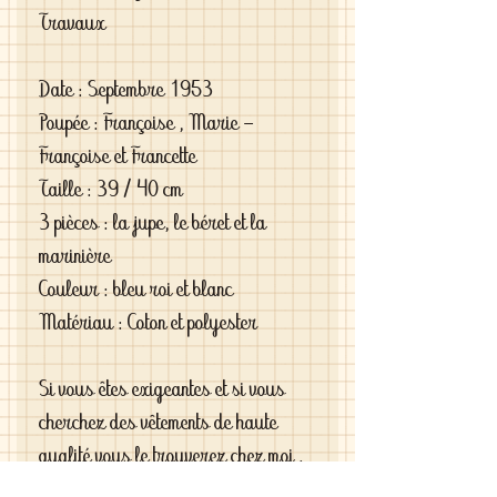
Travaux
Date : Septembre 1953
Poupée : Françoise , Marie -
Françoise et Francette
Taille : 39 / 40 cm
3 pièces : la jupe, le béret et la
marinière
Couleur : bleu roi et blanc
Matériau : Coton et polyester
Si vous êtes exigeantes et si vous
cherchez des vêtements de haute
qualité vous le trouverez chez moi .
C'est de la vraie haute couture pour