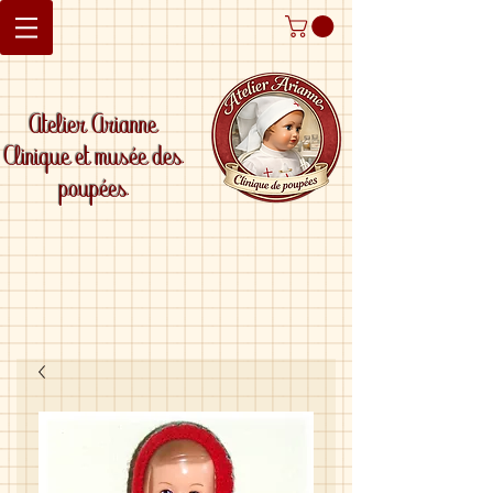
Atelier Arianne
Clinique et musée des
poupées