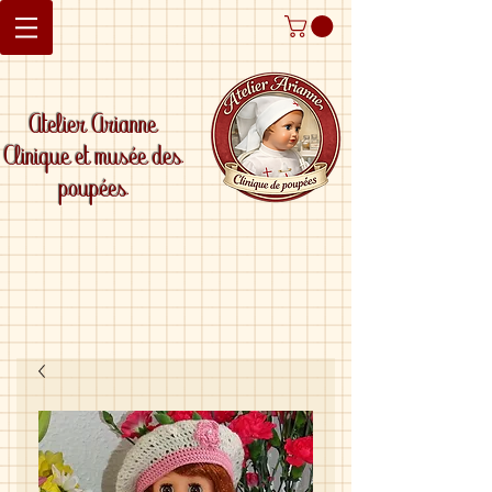
Atelier Arianne
Clinique et musée des
poupées