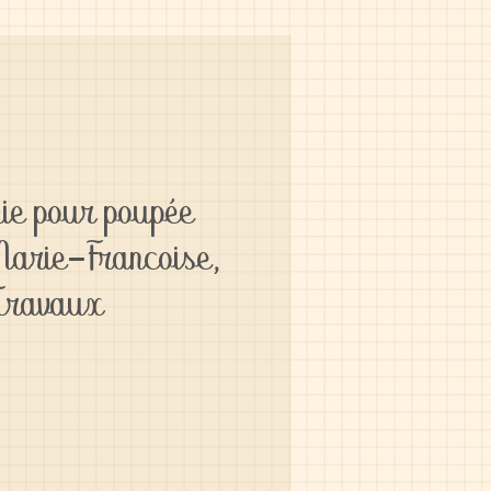
ie pour poupée
Marie-Francoise,
Travaux