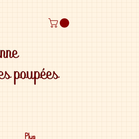
anne
des poupées
Plus