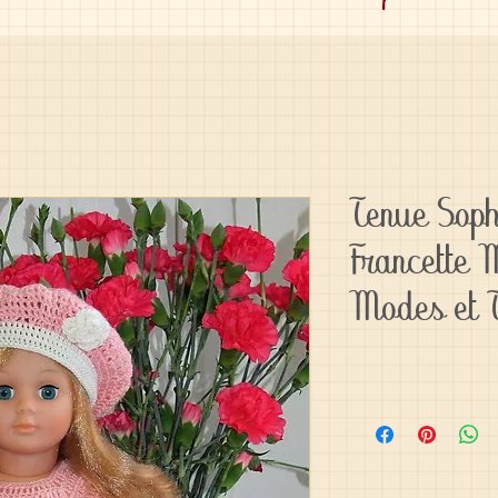
Tenue Soph
Francette 
Modes et 