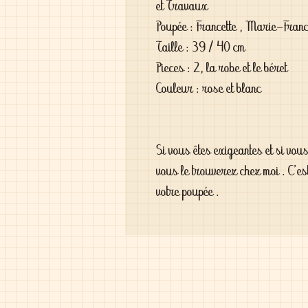
et Travaux
Poupée : Francette , Marie-Franc
Taille : 39 / 40 cm
Pieces : 2, la robe et le béret
Couleur : rose et blanc
Si vous êtes exigeantes et si vou
vous le trouverez chez moi . C'es
votre poupée .