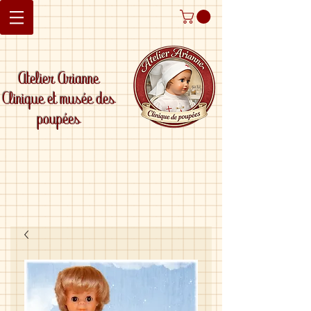
Atelier Arianne
Clinique et musée des
poupées