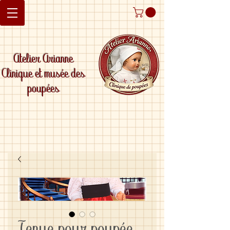
Atelier Arianne
Clinique et musée des
poupées