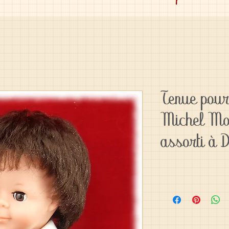
Tenue pour
Michel Mo
assorti à