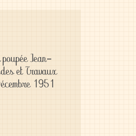
 poupée Jean-
des et Travaux
 Décembre 1951