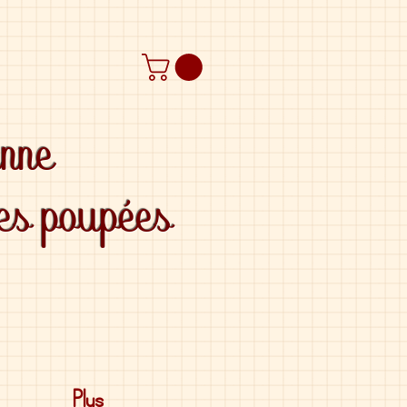
anne
des poupées
Plus