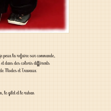
 , je peux la refaire sur commande,
et dans des coloris différents
 de Modes et Travaux
, le gilet et le ruban