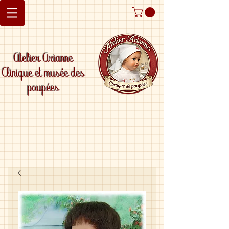
Atelier Arianne
Clinique et musée des
poupées