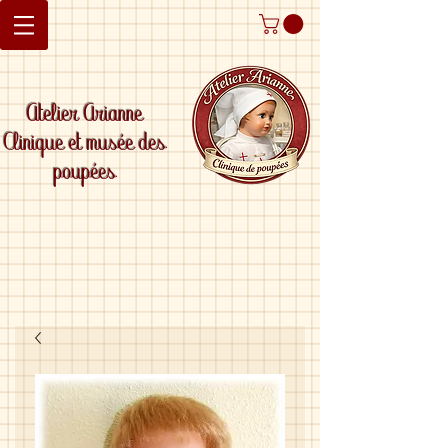
Atelier Arianne
Clinique et musée des
poupées