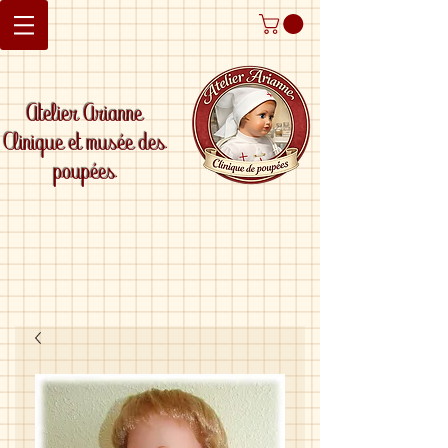
Atelier Arianne
Clinique et musée des
poupées