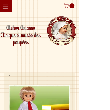
Atelier Arianne
Clinique et musée des
poupées