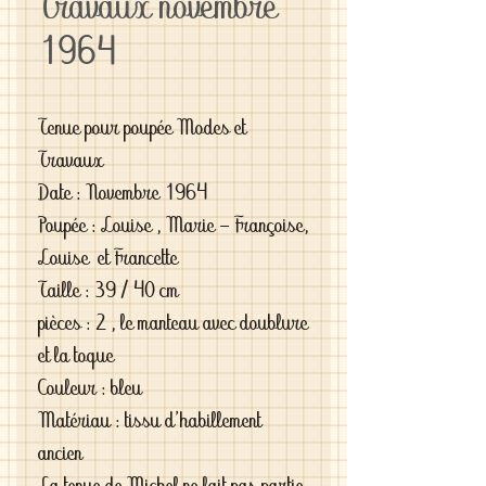
Travaux novembre
1964
Tenue pour poupée Modes et
Travaux
Date : Novembre 1964
Poupée : Louise , Marie - Françoise,
Louise et Francette
Taille : 39 / 40 cm
pièces : 2 , le manteau avec doublure
et la toque
Couleur : bleu
Matériau : tissu d'habillement
ancien