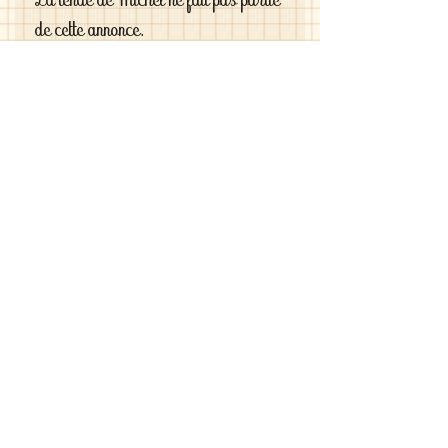
La tenue de Michel ne fait pas partie
de cette annonce.
Si vous êtes exigeantes et si vous
cherchez des vêtements de haute
qualité vous le trouverez chez moi .
C'est de la vraie haute couture pour
gâter votre poupée .