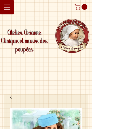
Atelier Arianne
Clinique et musée des
poupées