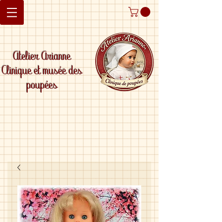
Atelier Arianne
Clinique et musée des
poupées