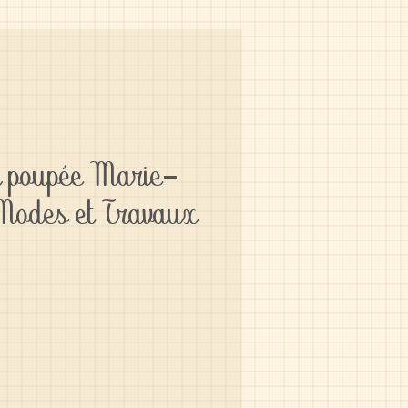
r poupée Marie-
 Modes et Travaux
1