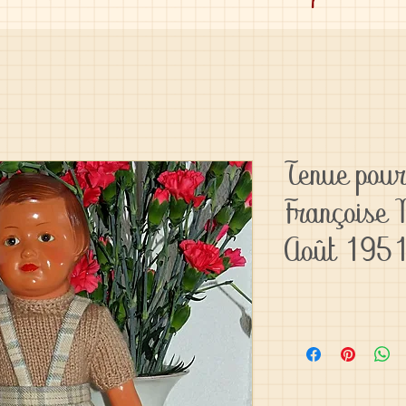
Tenue pou
Françoise
Août 195