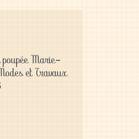
r poupée Marie-
 Modes et Travaux
8