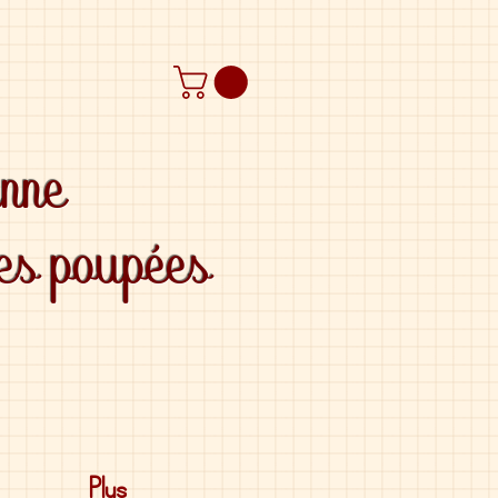
anne
des poupées
Plus