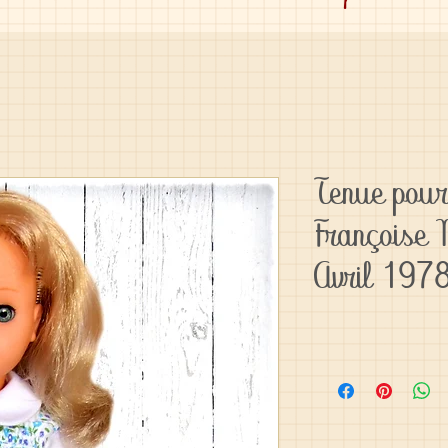
Tenue pou
Françoise
Avril 197