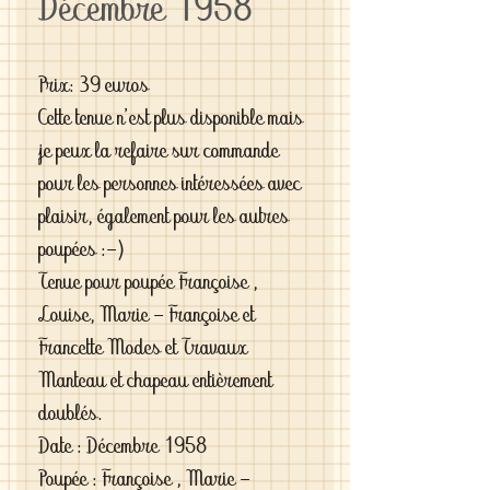
Décembre 1958
Prix: 39 euros
Cette tenue n'est plus disponible mais
je peux la refaire sur commande
pour les personnes intéressées avec
plaisir, également pour les autres
poupées :-)
Tenue pour poupée Françoise ,
Louise, Marie - Françoise et
Francette Modes et Travaux
Manteau et chapeau entièrement
doublés.
Date : Décembre 1958
Poupée : Françoise , Marie -