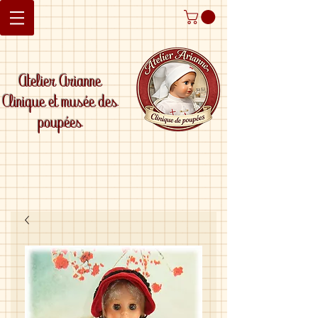
Atelier Arianne
Clinique et musée des
poupées