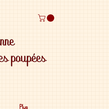
anne
des poupées
Plus