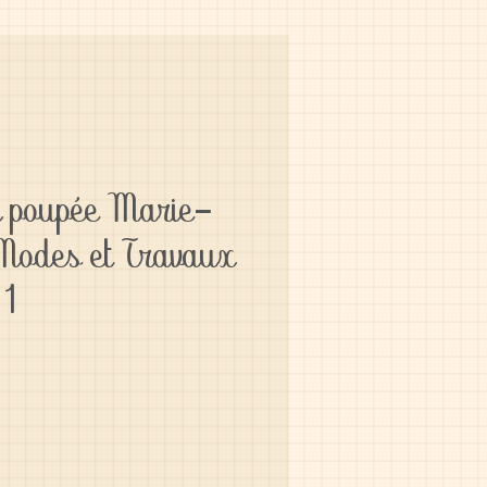
r poupée Marie-
 Modes et Travaux
51