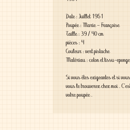
Date : Juillet 1951
Poupée : Marie - Françoise
Taille : 39 / 40 cm
pièces : 4
Couleur : vert pistache
Matériau : coton et tissu-eponge
Si vous êtes exigeantes et si vou
vous le trouverez chez moi . C'es
votre poupée .