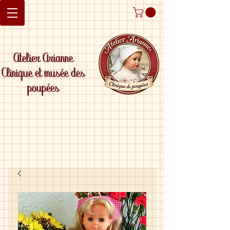
Atelier Arianne
Clinique et musée des
poupées