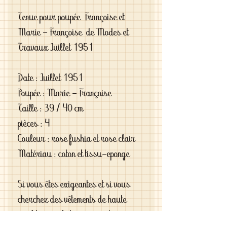
Tenue pour poupée Françoise et
Marie - Françoise de Modes et
Travaux Juillet 1951
Date : Juillet 1951
Poupée : Marie - Françoise
Taille : 39 / 40 cm
pièces : 4
Couleur : rose fushia et rose clair
Matériau : coton et tissu-eponge
Si vous êtes exigeantes et si vous
cherchez des vêtements de haute
qualité vous le trouverez chez moi .