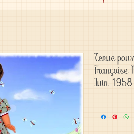
Tenue pou
Françoise
Juin 1958