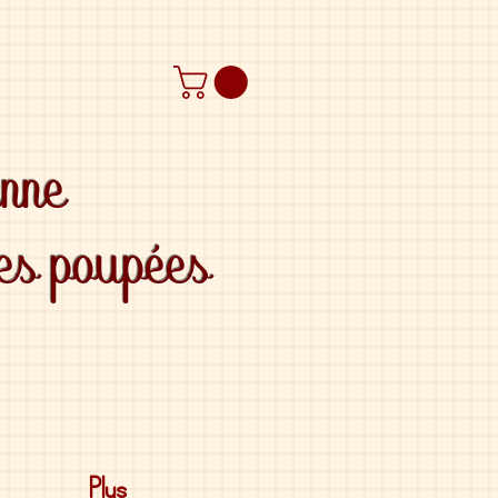
anne
des poupées
Plus