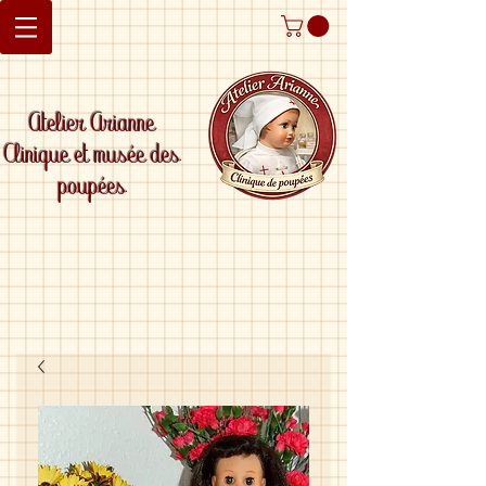
Atelier Arianne
Clinique et musée des
poupées