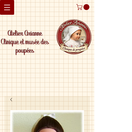
Atelier Arianne
Clinique et musée des
poupées