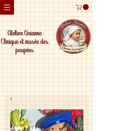
Atelier Arianne
Clinique et musée des
poupées