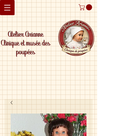
Atelier Arianne
Clinique et musée des
poupées