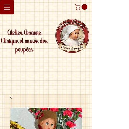
Atelier Arianne
Clinique et musée des
poupées