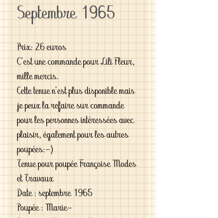
Septembre 1965
Prix: 26 euros
C'est une commande pour Lili Fleur,
mille mercis.
Cette tenue n'est plus disponible mais
je peux la refaire sur commande
pour les personnes intéressées avec
plaisir, également pour les autres
poupées:-)
Tenue pour poupée Françoise Modes
et Travaux
Date : septembre 1965
Poupée : Marie-