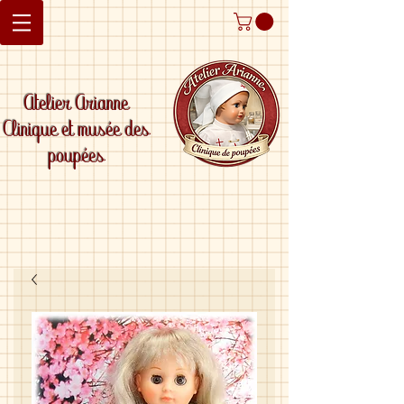
Atelier Arianne
Clinique et musée des
poupées