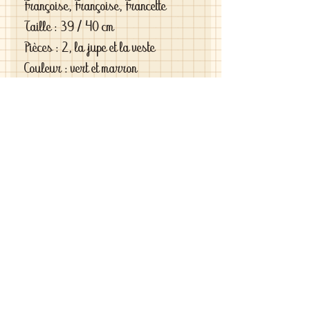
Françoise, Françoise, Francette
Taille : 39 / 40 cm
Pièces : 2, la jupe et la veste
Couleur : vert et marron
Matériau : velours et vichy
d'époque
Si vous êtes exigeantes et si vous
cherchez des vêtements de haute
qualité vous le trouverez chez moi .
C'est de la vraie haute couture pour
gâter votre poupée .