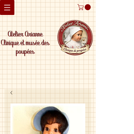
Atelier Arianne
Clinique et musée des
poupées