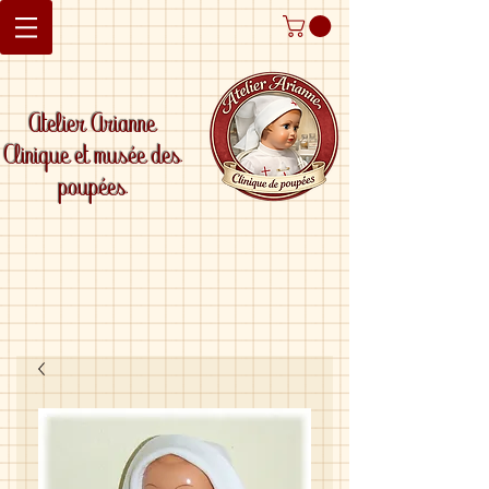
Atelier Arianne
Clinique et musée des
poupées