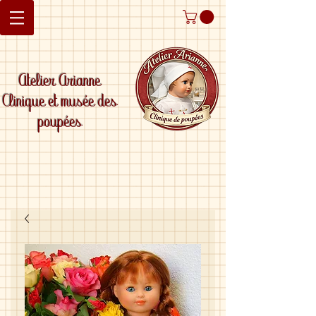
Atelier Arianne
Clinique et musée des
poupées