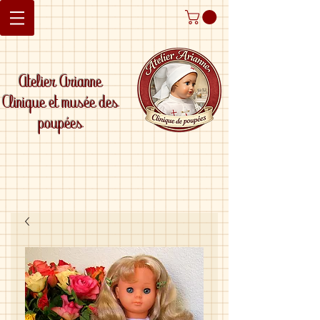
Atelier Arianne
Clinique et musée des
poupées