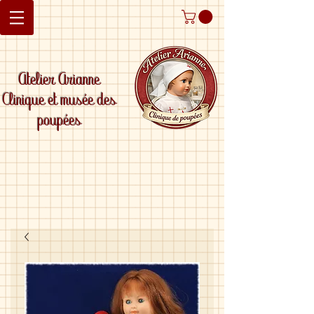
Atelier Arianne
Clinique et musée des
poupées