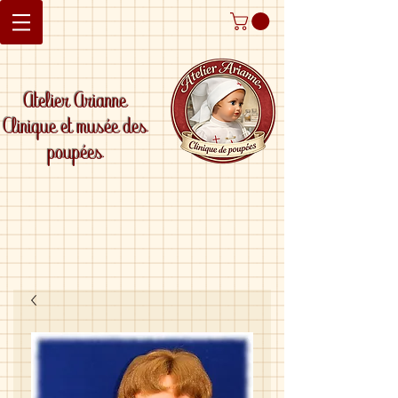
Atelier Arianne
Clinique et musée des
poupées