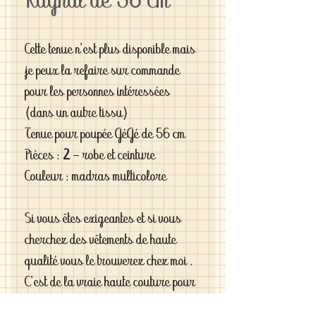
Raynal de 56 cm
Cette tenue n'est plus disponible mais
je peux la refaire sur commande
pour les personnes intéressées
(dans un autre tissu)
Tenue pour poupée GéGé de 56 cm
Pièces :
2
- robe et ceinture
Couleur : madras multicolore
Si vous êtes exigeantes et si vous
cherchez des vêtements de haute
qualité vous le trouverez chez moi .
C'est de la vraie haute couture pour
gâter votre poupée .