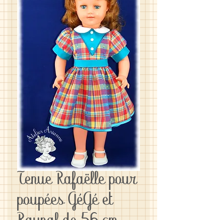
Tenue Rafaëlle pour
poupées GéGé et