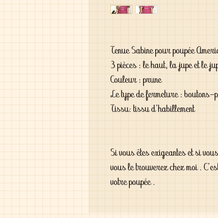
Tenue Sabine pour poupée Americ
3 pièces : le haut, la jupe et le ju
Couleur : prune
Le type de fermeture : boutons-
Tissu: tissu d'habillement
Si vous êtes exigeantes et si vou
vous le trouverez chez moi . C'es
votre poupée .