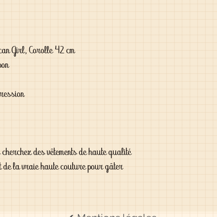
an Girl, Corolle 42 cm
pon
pression
s cherchez des vêtements de haute qualité
t de la vraie haute couture pour gâter