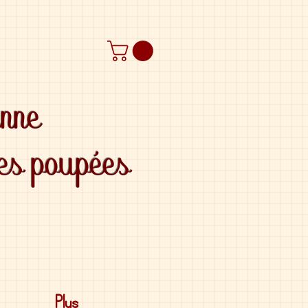
anne
des poupées
Plus