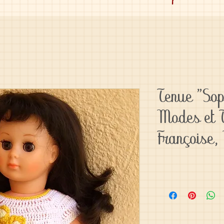
Tenue "Sop
Modes et 
Françoise,