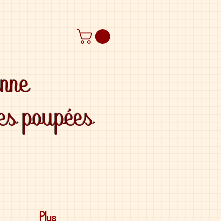
anne
des poupées
Plus