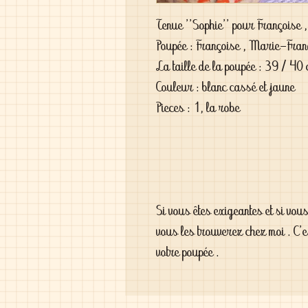
Tenue ''Sophie'' pour Françoise 
Poupée : Françoise , Marie-Franç
La taille de la poupée : 39 / 40
Couleur : blanc cassé et jaune
Pieces : 1, la robe
Si vous êtes exigeantes et si vou
vous les trouverez chez moi . C'
votre poupée .