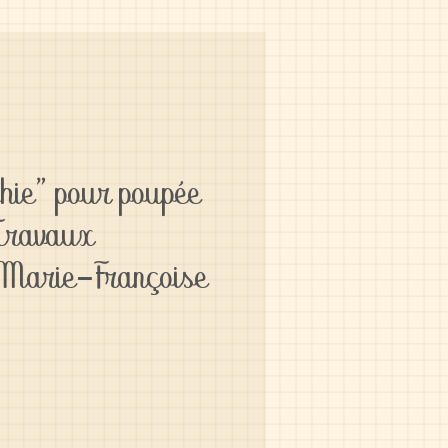
hie" pour poupée
Travaux
 Marie-Françoise