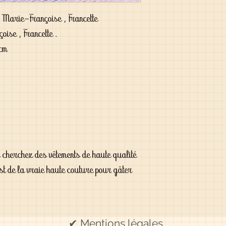
, Marie-Françoise , Francette
oise , Francette .
 cm
s cherchez des vêtements de haute qualité
est de la vraie haute couture pour gâter
✔ Mentions légales