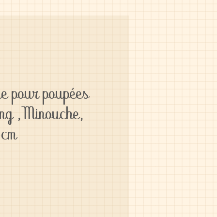
ie pour poupées
ling ,Minouche,
 cm