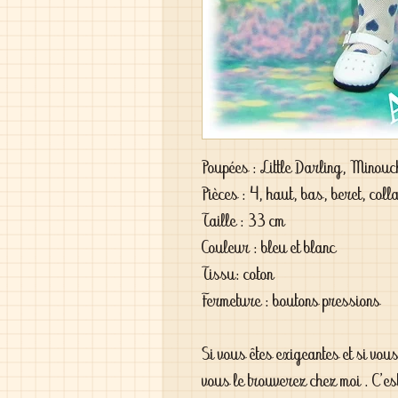
Poupées : Little Darling, Minou
Pièces : 4, haut, bas, beret, coll
Taille : 33 cm
Couleur : bleu et blanc
Tissu: coton
Fermeture : boutons pressions
Si vous êtes exigeantes et si vou
vous le trouverez chez moi . C'es