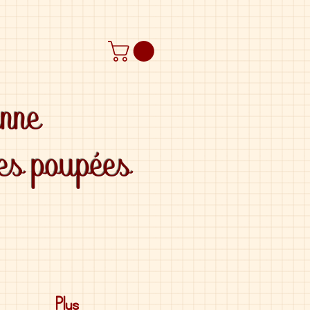
anne
des poupées
Plus