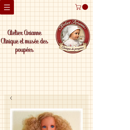
Atelier Arianne
Clinique et musée des
poupées