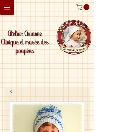
Atelier Arianne
Clinique et musée des
poupées