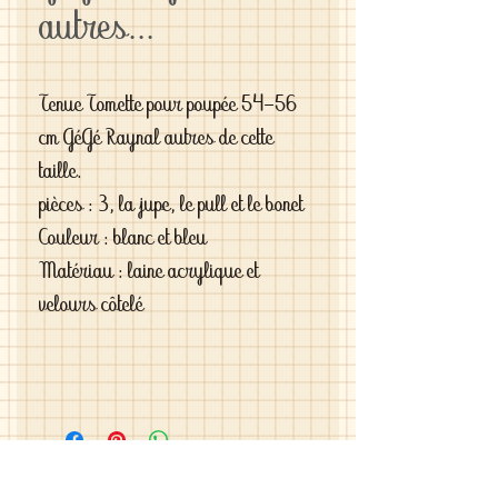
autres...
Tenue Tomette pour poupée 54-56
cm GéGé Raynal autres de cette
taille.
pièces : 3, la jupe, le pull et le bonet
Couleur : blanc et bleu
Matériau : laine acrylique et
velours côtelé