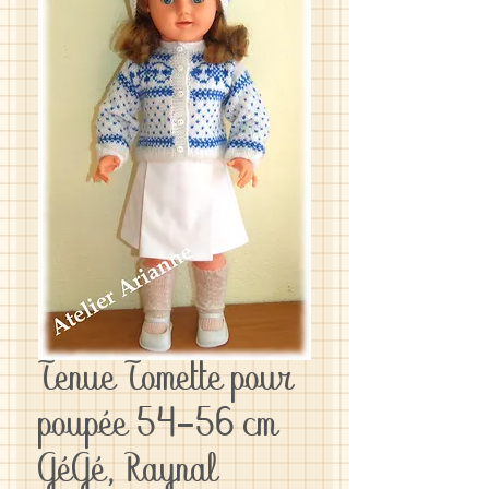
Tenue Tomette pour
poupée 54-56 cm
GéGé, Raynal