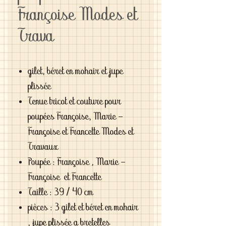
Françoise Modes et
Trava
gilet, béret en mohair et jupe
plissée
Tenue tricot et couture pour
poupées Françoise, Marie -
Françoise et Francette Modes et
Travaux
Poupée : Françoise , Marie -
Françoise et Francette
Taille : 39 / 40 cm
pièces : 3 gilet et béret en mohair
, jupe plissée a bretelles