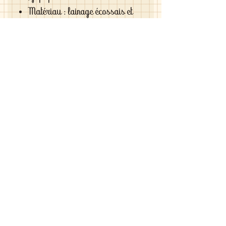
Matériau : lainage écossais et
mohair
Couleurs : rouge
Si vous êtes exigeantes et si vous
cherchez des vêtements de haute
qualité vous le trouverez chez moi .
C'est de la vraie haute couture pour
gâter votre poupée .