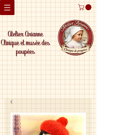
Atelier Arianne
Clinique et musée des
poupées