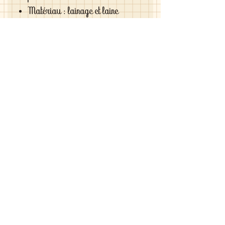
Matériau : lainage et laine
melangée
Couleurs : saumon et bleu roi
Si vous êtes exigeantes et si vous
cherchez des vêtements de haute
qualité vous le trouverez chez moi .
C'est de la vraie haute couture pour
gâter votre poupée .