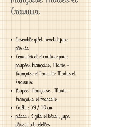
Françoise Modes et
Travaux
Ensemble gilet, béret et jupe
plissée
Tenue tricot et couture pour
poupées Françoise, Marie -
Françoise et Francette Modes et
Travaux
Poupée : Françoise , Marie -
Françoise et Francette
Taille : 39 / 40 cm
pièces : 3 gilet et béret , jupe
plissée a bretelles