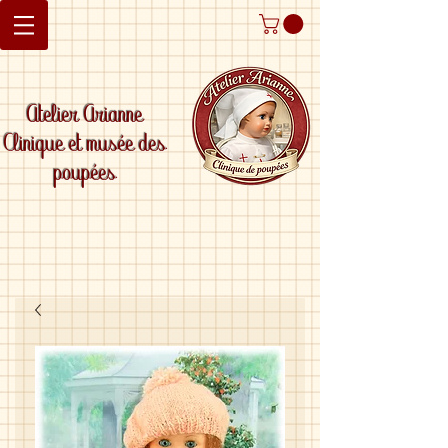
Atelier Arianne
Clinique et musée des
poupées