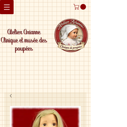
Atelier Arianne
Clinique et musée des
poupées