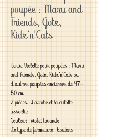
poupée : Maru and
Friends, Gotz,
Kidz'n'Cats
Tenue Violette pour poupées : Maru
and Friends, Gotz, Kidz'n'Cats ou
d'autres poupées anciennes de 47-
50 cm
2 pièces : La robe et la culotte
assortie
Couleur : violet lavande
Le type de fermeture : boutons-