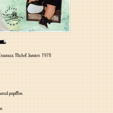
Travaux Michel Janvier 1978

nœud papillon

n
