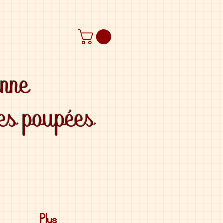
anne
des poupées
Plus