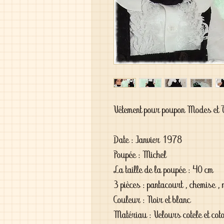
Vêtement pour poupon Modes et 
Date : Janvier 1978

Poupée : Michel

La taille de la poupée : 40 cm

3 pièces : pantacourt , chemise , 
Couleur : Noir et blanc

Matériau : Velours cotele et coto