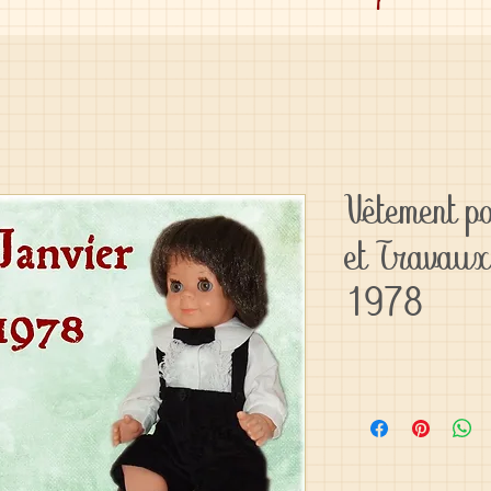
Vêtement 
et Travaux
1978